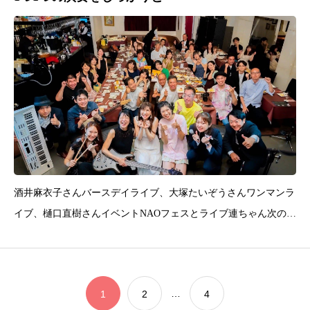
酒井麻衣子さんバースデイライブ、大塚たいぞうさんワンマンラ
イブ、樋口直樹さんイベントNAOフェスとライブ連ちゃん次の日
のライブ考えると早く寝たいところですがライブすると暴れてな
くてもアドレナリンがでてるんです21時にライブ終わっても直後
3~4時間は寝れないですそして寝るときに「明日、あれ持ってい
…
1
2
4
こ