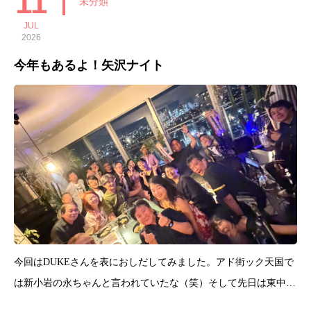
11
未分類
JUL
2026
今年もあるよ！矢沢ナイト
今回はDUKEさんを表におしだしてみました。アド街ック天国で
は新小岩の永ちゃんと言われていたな（笑）そして先日は東中野
タワマンでのYUKAバースディパーティーでの演奏歳の近い、Y