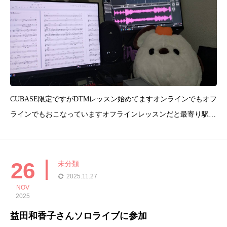
CUBASE限定ですがDTMレッスン始めてますオンラインでもオフ
ラインでもおこなっていますオフラインレッスンだと最寄り駅は
新御徒町駅(大江戸線)になります出張もおこなっています(台東
区・墨田区・千代田区・中央区・文京区限定)料金は破格じゃ
ー！破格すぎてHPにアップできません（笑）気になる方はお問
26
未分類
合
2025.11.27
NOV
2025
益田和香子さんソロライブに参加