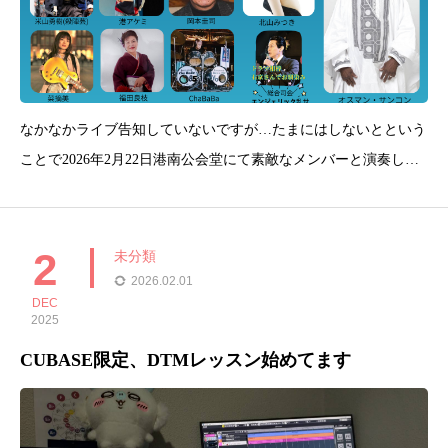
なかなかライブ告知していないですが…たまにはしないとという
ことで2026年2月22日港南公会堂にて素敵なメンバーと演奏しま
す！恭世ベース炸裂予定（笑）そんなこと言っても私以外の演奏
メンバーが凄腕すぎて…&#x1f4a6;チケットは下記よりお買い求
めください！チケットはこちらをクリック！！
2
未分類
2026.02.01
DEC
2025
CUBASE限定、DTMレッスン始めてます