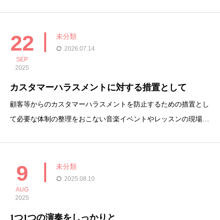
0月5日(日) 13:00 開演銀座TACT/全席自由/4000円(1drink付)絶対に
損はしない公演になることまちがいなし
22
未分類
2026.07.14
SEP
2025
カスタマーハラスメントに対する措置として
顧客等からのカスタマーハラスメントを防止するための措置とし
て必要な体制の整理をおこない音楽イベントやレッスンの現場で
は、不当な要求や言動が発生する可能性があるため、組織的・計
画的に対応するため手引きを作成しました。2025年9月22日より
レッスン部屋に掲示しております。今後、対策の一環として録
9
未分類
音・
2025.08.10
AUG
2025
1つ1つの演奏をしっかりと