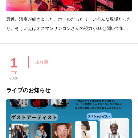
最近、演奏が続きました。ホールだったり、いろんな現場だった
り。そういえばオスマンサンコンさんの視力が0.6と聞いて衝
撃。本人いわく、日本くるまでは６あったと、本当かい！て感じ
ですが１キロ先みえてたと......東京のネオン街で落ちたそうです(
´∀｀ )私はというと、体がばきばき気
1
未分類
FEB
2026
ライブのお知らせ