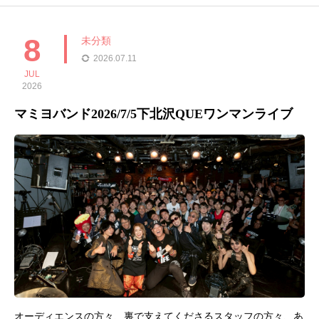
UKAちゃんとギターじゅんじゅんと楽しくやれましたはい。また
またすくすく育っています
8
未分類
2026.07.11
JUL
2026
マミヨバンド2026/7/5下北沢QUEワンマンライブ
オーディエンスの方々、裏で支えてくださるスタッフの方々、あ