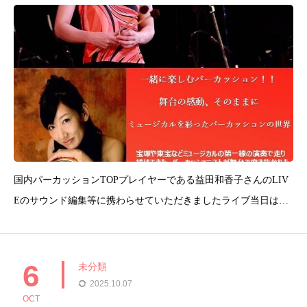
国内パーカッションTOPプレイヤーである益田和香子さんのLIV
Eのサウンド編集等に携わらせていただきましたライブ当日はBA
SSでコラボありです！お席はあと少ししか残っていないそうで
す。ご興味ある方は会場の自由が丘HQSに&#x260e;で空き状況の
確認お願いいたします
6
未分類
2025.10.07
OCT