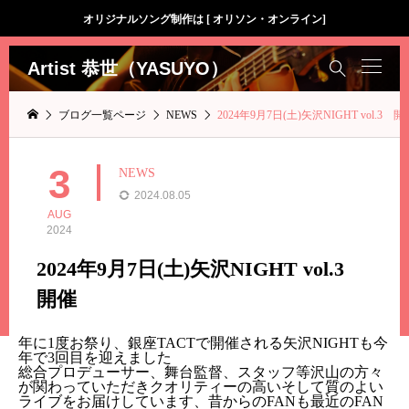
オリジナルソング制作は [ オリソン・オンライン]
Artist 恭世（YASUYO）

ブログ一覧ページ
NEWS
2024年9月7日(土)矢沢NIGHT vol.3 開
3
NEWS
2024.08.05
AUG
2024
2024年9月7日(土)矢沢NIGHT vol.3
開催
年に1度お祭り、銀座TACTで開催される矢沢NIGHTも今
年で3回目を迎えました
総合プロデューサー、舞台監督、スタッフ等沢山の方々
が関わっていただきクオリティーの高いそして質のよい
ライブをお届けしています、昔からのFANも最近のFAN