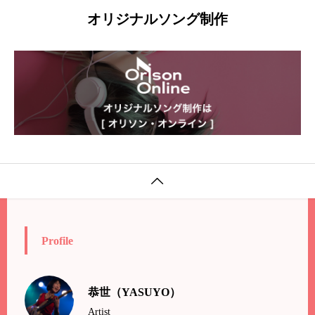
オリジナルソング制作

Profile
恭世（YASUYO）
Artist