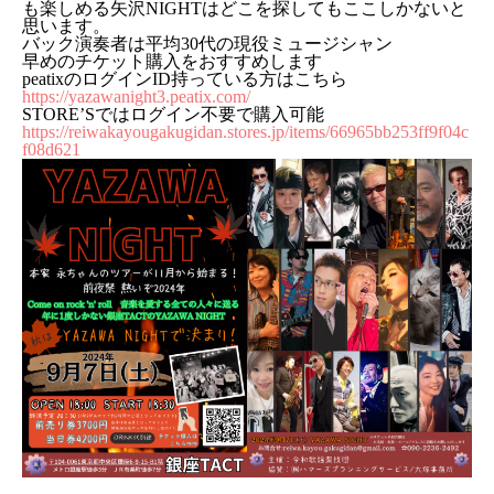
も楽しめる矢沢NIGHTはどこを探してもここしかないと
思います。
バック演奏者は平均30代の現役ミュージシャン
早めのチケット購入をおすすめします
peatixのログインID持っている方はこちら
https://yazawanight3.peatix.com/
STORE’Sではログイン不要で購入可能
https://reiwakayougakugidan.stores.jp/items/66965bb253ff9f04c
f08d621