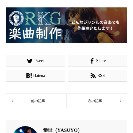


Tweet
Share


Hatena
RSS
前の記事
次の記事
恭世（YASUYO）